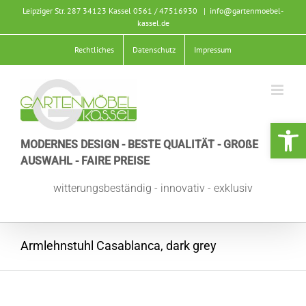
Zum
Leipziger Str. 287 34123 Kassel
0561 / 47516930
|
info@gartenmoebel-
Inhalt
kassel.de
springen
Rechtliches
Datenschutz
Impressum
Werkzeugle
MODERNES DESIGN - BESTE QUALITÄT - GROßE
AUSWAHL - FAIRE PREISE
witterungsbeständig - innovativ - exklusiv
Armlehnstuhl Casablanca, dark grey