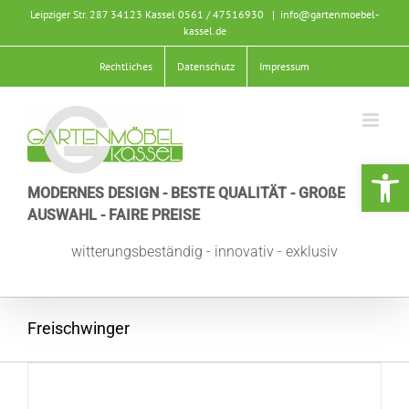
Zum
Leipziger Str. 287 34123 Kassel
0561 / 47516930
|
info@gartenmoebel-
Inhalt
kassel.de
springen
Rechtliches
Datenschutz
Impressum
Werkzeugle
MODERNES DESIGN - BESTE QUALITÄT - GROßE
AUSWAHL - FAIRE PREISE
witterungsbeständig - innovativ - exklusiv
Freischwinger