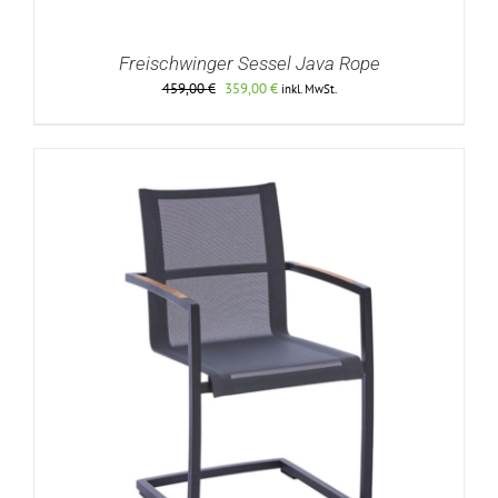
Freischwinger Sessel Java Rope
Ursprünglicher
Aktueller
459,00
€
359,00
€
inkl. MwSt.
Preis
Preis
war:
ist:
459,00 €
359,00 €.
DETAILS