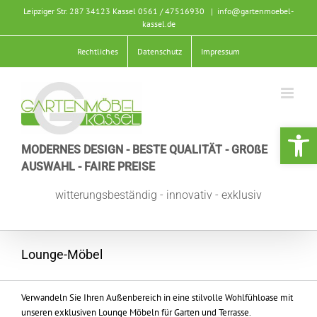
Zum
Leipziger Str. 287 34123 Kassel
0561 / 47516930
|
info@gartenmoebel-
Inhalt
kassel.de
springen
Rechtliches
Datenschutz
Impressum
Werkzeugle
MODERNES DESIGN - BESTE QUALITÄT - GROßE
AUSWAHL - FAIRE PREISE
witterungsbeständig - innovativ - exklusiv
Lounge-Möbel
Verwandeln Sie Ihren Außenbereich in eine stilvolle Wohlfühloase mit
unseren exklusiven Lounge Möbeln für Garten und Terrasse.