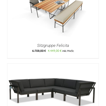
Sitzgruppe Felicita
Ursprünglicher
Aktueller
6.708,00
€
4.449,00
€
inkl. MwSt.
Preis
Preis
war:
ist:
6.708,00 €
4.449,00 €.
DETAILS