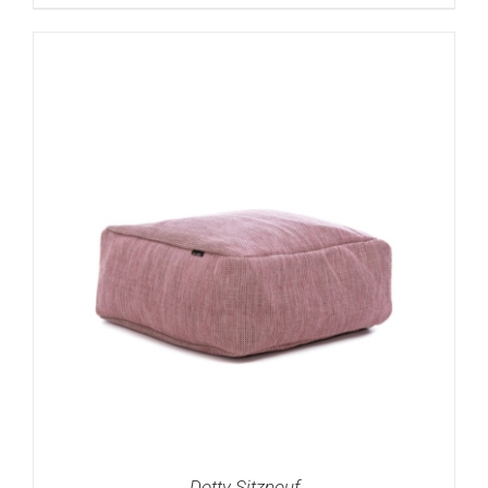
DETAILS
Dotty Sitzpouf