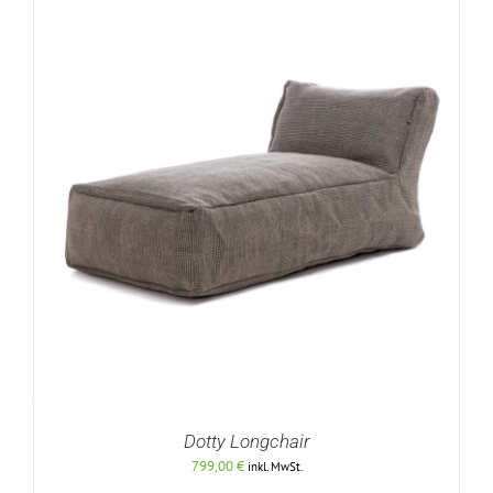
DETAILS
Dotty Longchair
799,00
€
inkl. MwSt.