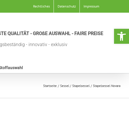
Rechtliches
Datenschutz
Impressum
Werkzeugle
TE QUALITÄT - GROßE AUSWAHL - FAIRE PREISE
gsbeständig - innovativ - exklusiv
Stoffauswahl
Startseite
Sessel
Stapelsessel
Stapelsessel Novara