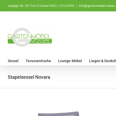
Zum
Leipziger Str. 287 34123 Kassel
0561 / 47516930
|
info@gartenmoebel-kassel.
Inhalt
springen
Sessel
Terassentische
Lounge-Möbel
Liegen & Deckch
Stapelsessel Novara