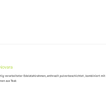
 Novara
rtig verarbeiteter Edelstahlrahmen, anthrazit pulverbeschichtet , kombiniert m
nen aus Teak