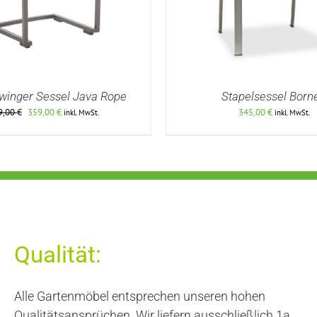
winger Sessel Java Rope
Stapelsessel Born
Ursprünglicher
Aktueller
9,00
€
359,00
€
345,00
€
inkl. MwSt.
inkl. MwSt.
Preis
Preis
war:
ist:
459,00 €
359,00 €.
DETAILS
DETAILS
Qualität:
Alle Gartenmöbel entsprechen unseren hohen
Qualitätsansprüchen. Wir liefern ausschließlich 1a