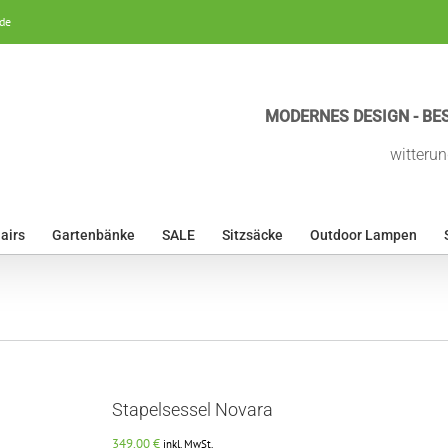
de
MODERNES DESIGN - BES
witterun
airs
Gartenbänke
SALE
Sitzsäcke
Outdoor Lampen
Stapelsessel Novara
349,00
€
inkl. MwSt.