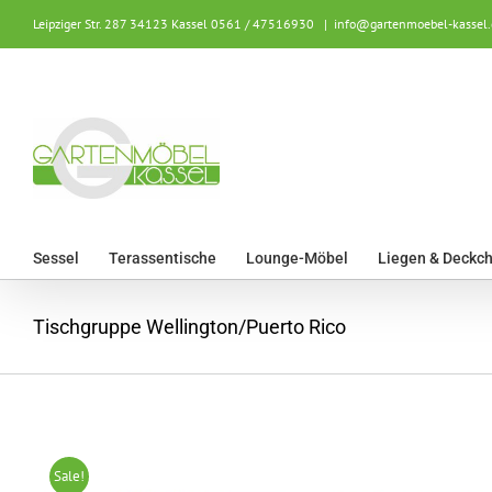
Zum
Leipziger Str. 287 34123 Kassel
0561 / 47516930
|
info@gartenmoebel-kassel.
Inhalt
springen
Sessel
Terassentische
Lounge-Möbel
Liegen & Deckch
Tischgruppe Wellington/Puerto Rico
Sale!