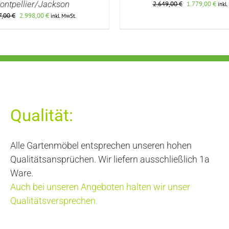
ontpellier/Jackson
Ursprünglicher
Aktu
2.649,00
€
1.779,00
€
inkl
Preis
Preis
Ursprünglicher
Aktueller
7,00
€
2.998,00
€
inkl. MwSt.
war:
ist:
Preis
Preis
2.649,00 €
1.77
war:
ist:
4.037,00 €
2.998,00 €.
DETAILS
DETAILS
Qualität:
Alle Gartenmöbel entsprechen unseren hohen
Qualitätsansprüchen. Wir liefern ausschließlich 1a
Ware.
Auch bei unseren Angeboten halten wir unser
Qualitätsversprechen.