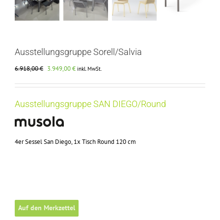
Ausstellungsgruppe Sorell/Salvia
Ursprünglicher
Aktueller
6.918,00
€
3.949,00
€
inkl. MwSt.
Preis
Preis
war:
ist:
6.918,00 €
3.949,00 €.
Ausstellungsgruppe SAN DIEGO/Round
4er Sessel San Diego, 1x Tisch Round 120 cm
Auf den Merkzettel