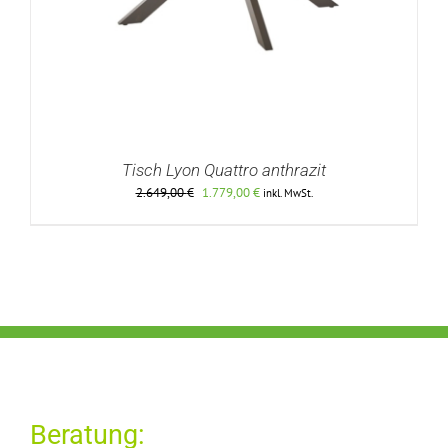
Tisch Lyon Quattro anthrazit
Ursprünglicher
Aktueller
2.649,00
€
1.779,00
€
inkl. MwSt.
Preis
Preis
war:
ist:
2.649,00 €
1.779,00 €.
DETAILS
Beratung: