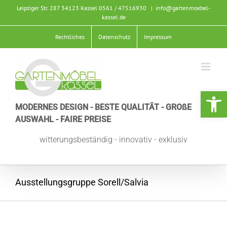
Zum
Leipziger Str. 287 34123 Kassel
0561 / 47516930
|
info@gartenmoebel-
Inhalt
kassel.de
springen
Rechtliches
Datenschutz
Impressum
Werkzeugle
MODERNES DESIGN - BESTE QUALITÄT - GROßE
AUSWAHL - FAIRE PREISE
witterungsbeständig - innovativ - exklusiv
Ausstellungsgruppe Sorell/Salvia