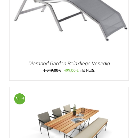
Diamond Garden Relaxliege Venedig
Ursprünglicher
Aktueller
1.049,00
€
499,00
€
inkl. MwSt.
Preis
Preis
war:
ist:
1.049,00 €
499,00 €.
Sale!
DETAILS