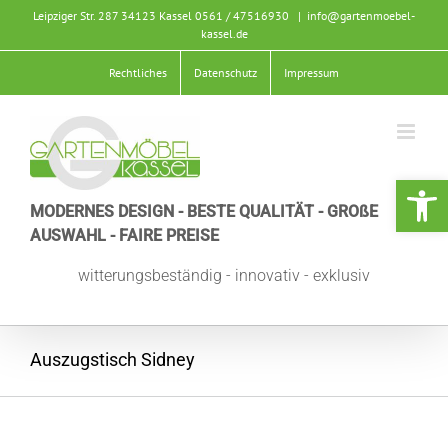
Zum
Leipziger Str. 287 34123 Kassel
0561 / 47516930
|
info@gartenmoebel-
Inhalt
kassel.de
springen
Rechtliches
Datenschutz
Impressum
Werkzeugle
MODERNES DESIGN - BESTE QUALITÄT - GROßE
AUSWAHL - FAIRE PREISE
witterungsbeständig - innovativ - exklusiv
Auszugstisch Sidney