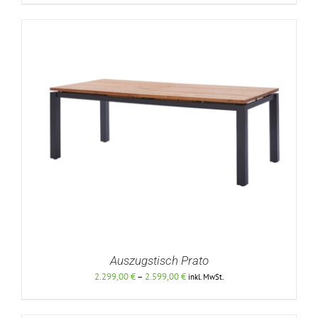
bis
2.846,00 €
DETAILS
Auszugstisch Prato
Preisspanne:
2.299,00
€
–
2.599,00
€
inkl. MwSt.
2.299,00 €
bis