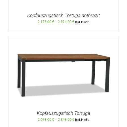
Kopfauszugstisch Tortuga anthrazit
Preisspanne:
2.178,00
€
–
2.974,00
€
inkl. MwSt.
2.178,00 €
bis
2.974,00 €
DETAILS
Kopfauszugstisch Tortuga
Preisspanne:
2.079,00
€
–
2.846,00
€
inkl. MwSt.
2.079,00 €