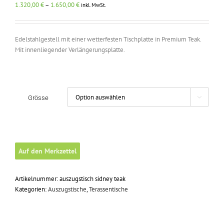
Preisspanne:
1.320,00
€
–
1.650,00
€
inkl. MwSt.
1.320,00 €
bis
1.650,00 €
Edelstahlgestell mit einer wetterfesten Tischplatte in Premium Teak.
Mit innenliegender Verlängerungsplatte.
Grösse

Auf den Merkzettel
Artikelnummer:
auszugstisch sidney teak
Kategorien:
Auszugstische
,
Terassentische