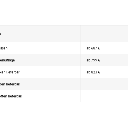
a
issen
ab 687 €
terauflage
ab 799 €
ker lieferbar
ab 823 €
ben lieferbar!
offen lieferbar!