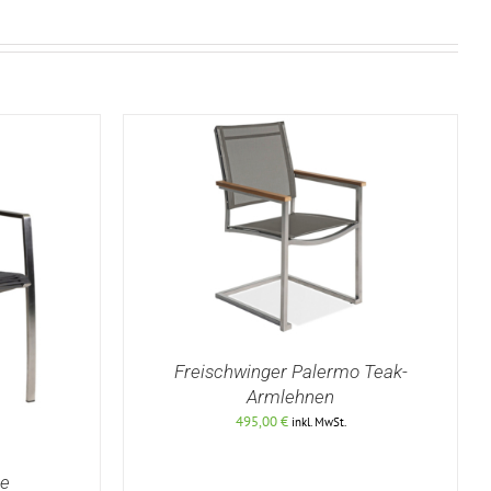
Freischwinger Palermo Teak-
Armlehnen
495,00
€
inkl. MwSt.
DETAILS
me