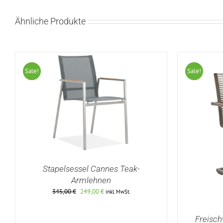
Ähnliche Produkte
Sale!
Sale!
Stapelsessel Cannes Teak-
Armlehnen
Ursprünglicher
Aktueller
345,00
€
249,00
€
inkl. MwSt.
Preis
Preis
DETAILS
war:
ist:
Freisch
345,00 €
249,00 €.