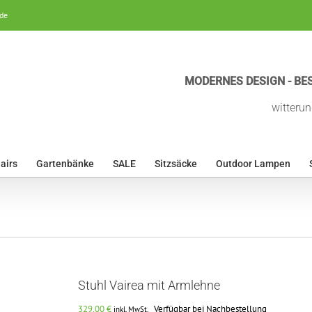
de
MODERNES DESIGN - BES
witterun
airs
Gartenbänke
SALE
Sitzsäcke
Outdoor Lampen
Stuhl Vairea mit Armlehne
329,00
€
Verfügbar bei Nachbestellung
inkl. MwSt.