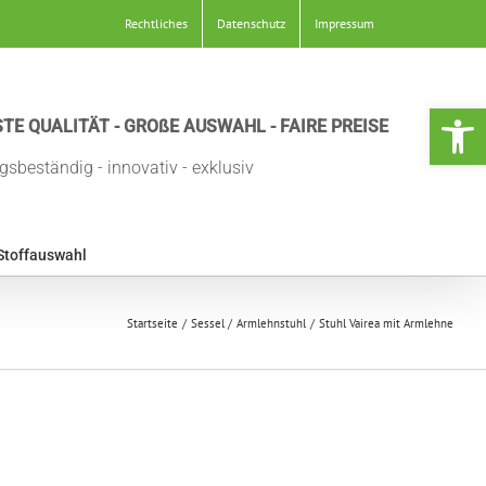
Rechtliches
Datenschutz
Impressum
Werkzeugle
TE QUALITÄT - GROßE AUSWAHL - FAIRE PREISE
gsbeständig - innovativ - exklusiv
Stoffauswahl
Startseite
Sessel
Armlehnstuhl
Stuhl Vairea mit Armlehne