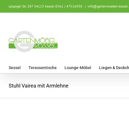
Zum
Leipziger Str. 287 34123 Kassel
0561 / 47516930
|
info@gartenmoebel-kassel.
Inhalt
springen
Sessel
Terassentische
Lounge-Möbel
Liegen & Deckch
Stuhl Vairea mit Armlehne