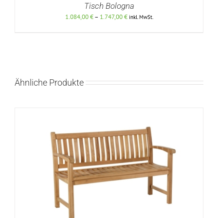
Tisch Bologna
Preisspanne:
1.084,00
€
–
1.747,00
€
inkl. MwSt.
1.084,00 €
bis
1.747,00 €
DETAILS
Ähnliche Produkte