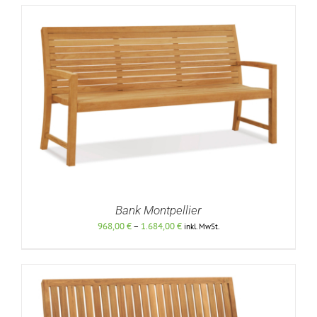
DETAILS
1.644,00 €
Bank Montpellier
Preisspanne:
968,00
€
–
1.684,00
€
inkl. MwSt.
968,00 €
bis
1.684,00 €
DETAILS