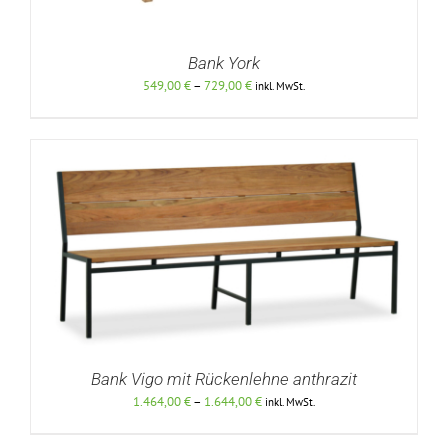
Bank York
Preisspanne:
549,00
€
–
729,00
€
inkl. MwSt.
549,00 €
bis
729,00 €
DETAILS
Bank Vigo mit Rückenlehne anthrazit
Preisspanne:
1.464,00
€
–
1.644,00
€
inkl. MwSt.
1.464,00 €
bis