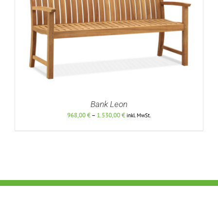
Bank Leon
Preisspanne:
968,00
€
–
1.530,00
€
inkl. MwSt.
968,00 €
bis
1.530,00 €
DETAILS