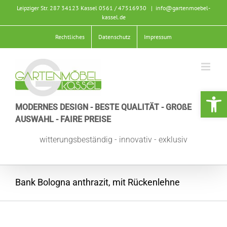
Zum
Leipziger Str. 287 34123 Kassel
0561 / 47516930
|
info@gartenmoebel-
Inhalt
kassel.de
springen
Rechtliches
Datenschutz
Impressum
Werkzeugle
MODERNES DESIGN - BESTE QUALITÄT - GROßE
AUSWAHL - FAIRE PREISE
witterungsbeständig - innovativ - exklusiv
Bank Bologna anthrazit, mit Rückenlehne