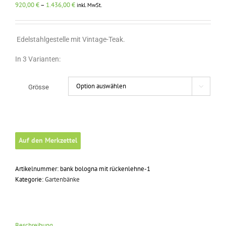
Preisspanne:
920,00
€
–
1.436,00
€
inkl. MwSt.
920,00 €
bis
1.436,00 €
Edelstahlgestelle mit Vintage-Teak.
In 3 Varianten:
Grösse

Auf den Merkzettel
Artikelnummer:
bank bologna mit rückenlehne-1
Kategorie:
Gartenbänke
Beschreibung