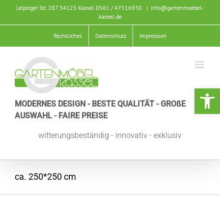
Zum
Leipziger Str. 287 34123 Kassel
0561 / 47516930
|
info@gartenmoebel-
Inhalt
kassel.de
springen
Rechtliches
Datenschutz
Impressum
Werkzeugle
MODERNES DESIGN - BESTE QUALITÄT - GROßE
AUSWAHL - FAIRE PREISE
witterungsbeständig - innovativ - exklusiv
ca. 250*250 cm