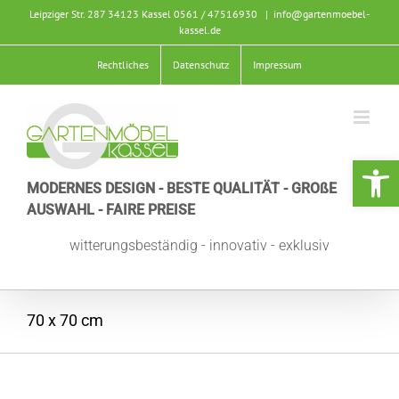
Zum
Leipziger Str. 287 34123 Kassel
0561 / 47516930
|
info@gartenmoebel-
Inhalt
kassel.de
springen
Rechtliches
Datenschutz
Impressum
Werkzeugle
MODERNES DESIGN - BESTE QUALITÄT - GROßE
AUSWAHL - FAIRE PREISE
witterungsbeständig - innovativ - exklusiv
70 x 70 cm