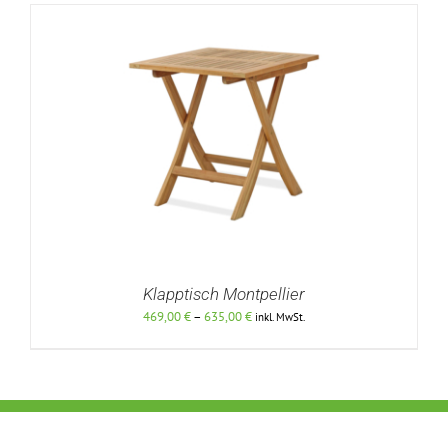
Klapptisch Montpellier
Preisspanne:
469,00
€
–
635,00
€
inkl. MwSt.
469,00 €
bis
635,00 €
DETAILS