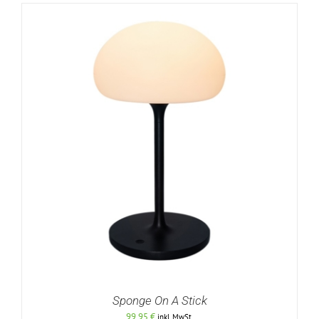
Sponge On A Stick
99,95
€
inkl. MwSt.