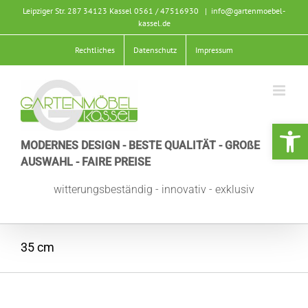
Zum
Leipziger Str. 287 34123 Kassel
0561 / 47516930
|
info@gartenmoebel-
Inhalt
kassel.de
springen
Rechtliches
Datenschutz
Impressum
Werkzeugle
MODERNES DESIGN - BESTE QUALITÄT - GROßE
AUSWAHL - FAIRE PREISE
witterungsbeständig - innovativ - exklusiv
35 cm