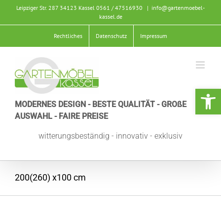
Zum
Leipziger Str. 287 34123 Kassel
0561 / 47516930
|
info@gartenmoebel-
Inhalt
kassel.de
springen
Rechtliches
Datenschutz
Impressum
Werkzeugle
MODERNES DESIGN - BESTE QUALITÄT - GROßE
AUSWAHL - FAIRE PREISE
witterungsbeständig - innovativ - exklusiv
200(260) x100 cm