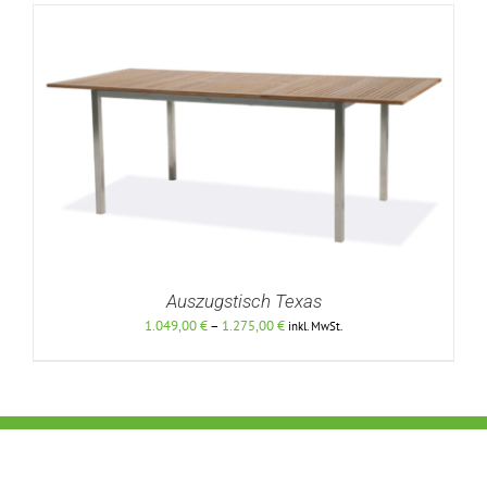
Auszugstisch Texas
Preisspanne:
1.049,00
€
–
1.275,00
€
inkl. MwSt.
1.049,00 €
bis
1.275,00 €
DETAILS