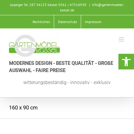
Zum
Leipziger Str. 287 34123 Kassel
0561 / 47516930
|
info@gartenmoebel-
Inhalt
kassel.de
springen
Rechtliches
Datenschutz
Impressum
Werkzeugle
MODERNES DESIGN - BESTE QUALITÄT - GROßE
AUSWAHL - FAIRE PREISE
witterungsbeständig - innovativ - exklusiv
160 x 90 cm