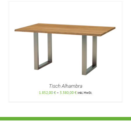
Tisch Alhambra
Preisspanne:
1.852,00
€
–
3.380,00
€
inkl. MwSt.
1.852,00 €
bis
3.380,00 €
DETAILS