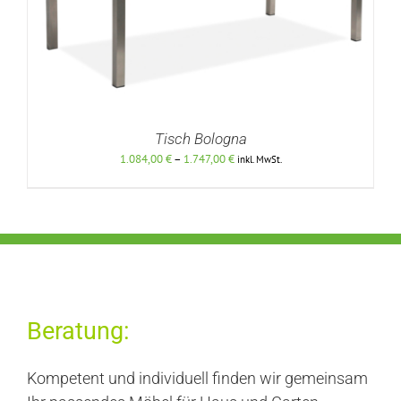
Tisch Bologna
Preisspanne:
1.084,00
€
–
1.747,00
€
inkl. MwSt.
1.084,00 €
bis
1.747,00 €
DETAILS
Beratung:
Kompetent und individuell finden wir gemeinsam