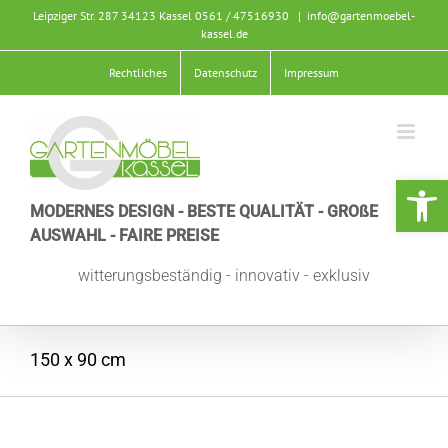
Zum
Leipziger Str. 287 34123 Kassel
0561 / 47516930
|
info@gartenmoebel-
Inhalt
kassel.de
springen
Rechtliches
Datenschutz
Impressum
Werkzeugle
MODERNES DESIGN - BESTE QUALITÄT - GROßE
AUSWAHL - FAIRE PREISE
witterungsbeständig - innovativ - exklusiv
150 x 90 cm