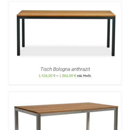
Tisch Bologna anthrazit
Preisspanne:
1.426,00
€
–
1.866,00
€
inkl. MwSt.
1.426,00 €
bis
DETAILS
1.866,00 €