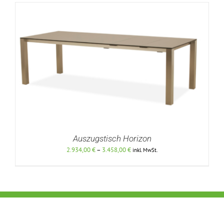
Auszugstisch Horizon
Preisspanne:
2.934,00
€
–
3.458,00
€
inkl. MwSt.
2.934,00 €
bis
3.458,00 €
DETAILS