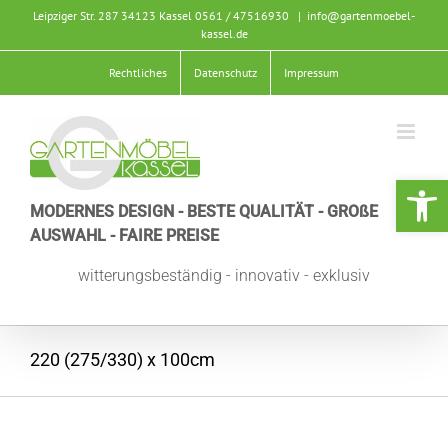
Zum
Leipziger Str. 287 34123 Kassel
0561 / 47516930
|
info@gartenmoebel-
Inhalt
kassel.de
springen
Rechtliches
Datenschutz
Impressum
Werkzeugle
MODERNES DESIGN - BESTE QUALITÄT - GROßE
AUSWAHL - FAIRE PREISE
witterungsbeständig - innovativ - exklusiv
220 (275/330) x 100cm